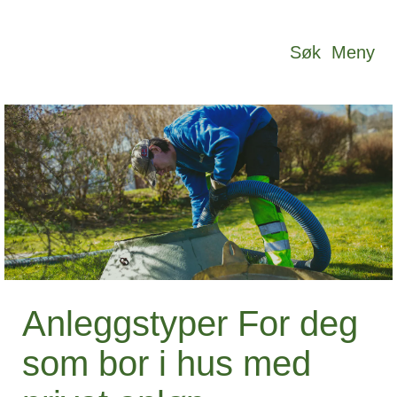
Hopp til sideinnhold
Søk
Meny
Anleggstyper
For deg
som bor i hus med