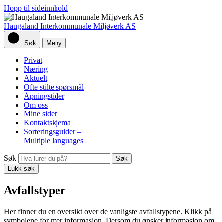
Hopp til sideinnhold
Haugaland Interkommunale Miljøverk AS
Søk
Meny
Privat
Næring
Aktuelt
Ofte stilte spørsmål
Åpningstider
Om oss
Mine sider
Kontaktskjema
Sorteringsguider –
Multiple languages
Søk
Lukk søk
Avfallstyper
Her finner du en oversikt over de vanligste avfallstypene. Klikk på
symbolene for mer informasjon. Dersom du ønsker informasjon om