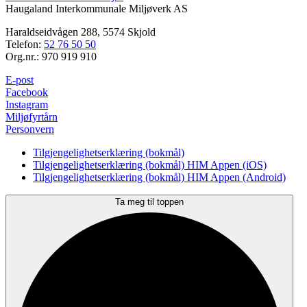
Haugaland Interkommunale Miljøverk AS
Haraldseidvågen 288, 5574 Skjold
Telefon:
52 76 50 50
Org.nr.: 970 919 910
E-post
Facebook
Instagram
Miljøfyrtårn
Personvern
Tilgjengelighetserklæring (bokmål)
Tilgjengelighetserklæring (bokmål) HIM Appen (iOS)
Tilgjengelighetserklæring (bokmål) HIM Appen (Android)
Ta meg til toppen