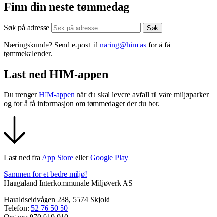
Finn din neste tømmedag
Søk på adresse
Næringskunde? Send e-post til
naring@him.as
for å få
tømmekalender.
Last ned HIM-appen
Du trenger
HIM-appen
når du skal levere avfall til våre miljøparker
og for å få informasjon om tømmedager der du bor.
Last ned fra
App Store
eller
Google Play
Sammen for et bedre miljø!
Haugaland Interkommunale Miljøverk AS
Haraldseidvågen 288, 5574 Skjold
Telefon:
52 76 50 50
Org.nr.: 970 919 910