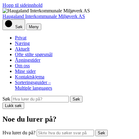
Hopp til sideinnhold
Haugaland Interkommunale Miljøverk AS
Søk
Meny
Privat
Næring
Aktuelt
Ofte stilte spørsmål
Åpningstider
Om oss
Mine sider
Kontaktskjema
Sorteringsguider –
Multiple languages
Søk
Lukk søk
Noe du lurer på?
Hva lurer du på?