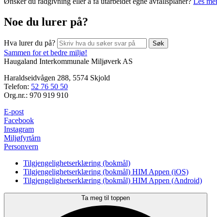
Ønsker du rådgivning eller å få utarbeidet egne avfallsplaner?
Les mer
Noe du lurer på?
Hva lurer du på?
Sammen for et bedre miljø!
Haugaland Interkommunale Miljøverk AS
Haraldseidvågen 288, 5574 Skjold
Telefon:
52 76 50 50
Org.nr.: 970 919 910
E-post
Facebook
Instagram
Miljøfyrtårn
Personvern
Tilgjengelighetserklæring (bokmål)
Tilgjengelighetserklæring (bokmål) HIM Appen (iOS)
Tilgjengelighetserklæring (bokmål) HIM Appen (Android)
Ta meg til toppen