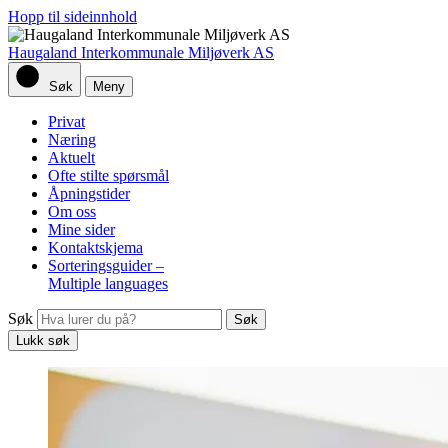
Hopp til sideinnhold
Haugaland Interkommunale Miljøverk AS
Søk
Meny
Privat
Næring
Aktuelt
Ofte stilte spørsmål
Åpningstider
Om oss
Mine sider
Kontaktskjema
Sorteringsguider –
Multiple languages
Søk
Lukk søk