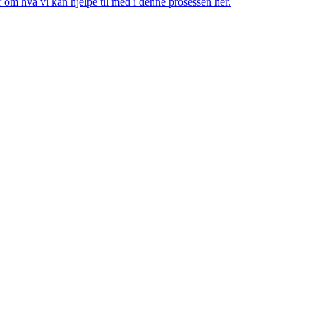
 om hva vi kan hjelpe til med i denne prosessen her.