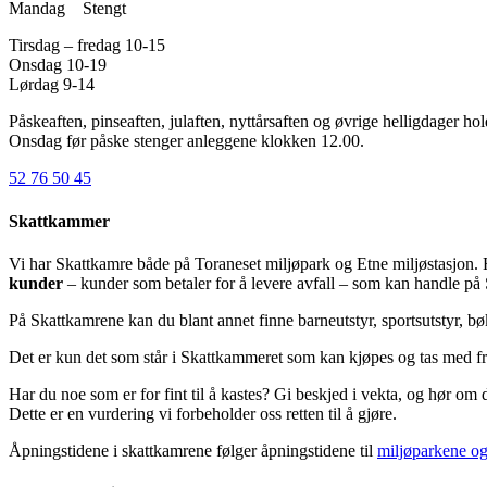
Mandag Stengt
Tirsdag – fredag 10-15
Onsdag 10-19
Lørdag 9-14
Påskeaften, pinseaften, julaften, nyttårsaften og øvrige helligdager hol
Onsdag før påske stenger anleggene klokken 12.00.
52 76 50 45
Skattkammer
Vi har Skattkamre både på Toraneset miljøpark og Etne miljøstasjon. H
kunder
– kunder som betaler for å levere avfall – som kan handle på
På Skattkamrene kan du blant annet finne barneutstyr, sportsutstyr, bøk
Det er kun det som står i Skattkammeret som kan kjøpes og tas med fra 
Har du noe som er for fint til å kastes? Gi beskjed i vekta, og hør om de
Dette er en vurdering vi forbeholder oss retten til å gjøre.
Åpningstidene i skattkamrene følger åpningstidene til
miljøparkene og