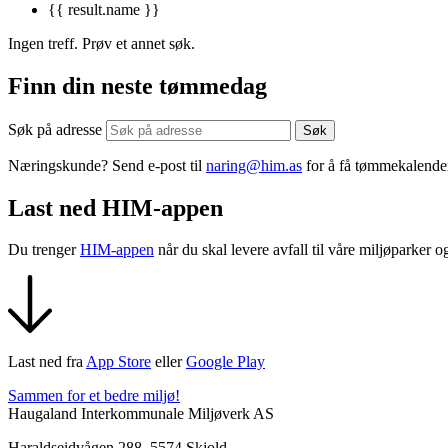
{{ result.name }}
Ingen treff. Prøv et annet søk.
Finn din neste tømmedag
Søk på adresse
Næringskunde? Send e-post til
naring@him.as
for å få tømmekalende
Last ned HIM-appen
Du trenger
HIM-appen
når du skal levere avfall til våre miljøparker
Last ned fra
App Store
eller
Google Play
Sammen for et bedre miljø!
Haugaland Interkommunale Miljøverk AS
Haraldseidvågen 288, 5574 Skjold