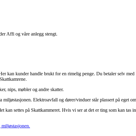
der Affi og våre anlegg stengt.
er kan kunder handle brukt for en rimelig penge. Du betaler selv med Vip
 Skattkamrene.
er, nips, møbler og andre skatter.
miljøstasjonen. Elektroavfall og dører/vinduer står plassert på eget omr
t kan settes på Skattkammeret. Hvis vi ser at det er ting som kan tas inn 
 miljøstasjonen.