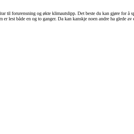
ar til forurensning og økte klimautslipp. Det beste du kan gjøre for å spa
om er lest både en og to ganger. Da kan kanskje noen andre ha glede av 