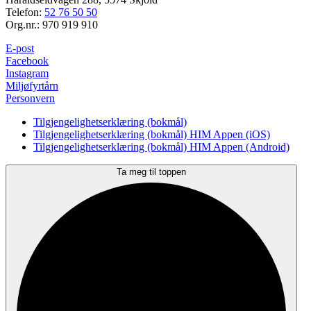
Telefon:
52 76 50 50
Org.nr.: 970 919 910
E-post
Facebook
Instagram
Miljøfyrtårn
Personvern
Tilgjengelighetserklæring (bokmål)
Tilgjengelighetserklæring (bokmål) HIM Appen (iOS)
Tilgjengelighetserklæring (bokmål) HIM Appen (Android)
Ta meg til toppen