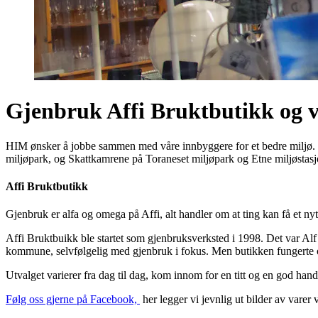
Gjenbruk
Affi Bruktbutikk og 
HIM ønsker å jobbe sammen med våre innbyggere for et bedre miljø. Vi 
miljøpark, og Skattkamrene på Toraneset miljøpark og Etne miljøstasj
Affi Bruktbutikk
Gjenbruk er alfa og omega på Affi, alt handler om at ting kan få et nytt 
Affi Bruktbuikk ble startet som gjenbruksverksted i 1998. Det var Al
kommune, selvfølgelig med gjenbruk i fokus. Men butikken fungerte ogs
Utvalget varierer fra dag til dag, kom innom for en titt og en god han
Følg oss gjerne på Facebook,
her legger vi jevnlig ut bilder av varer 