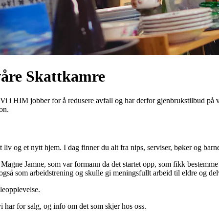
våre Skattkamre
i HIM jobber for å redusere avfall og har derfor gjenbrukstilbud på vår
on.
liv og et nytt hjem. I dag finner du alt fra nips, serviser, bøker og barne
f Magne Jamne, som var formann da det startet opp, som fikk bestemme 
å som arbeidstrening og skulle gi meningsfullt arbeid til eldre og delv
dleopplevelse.
vi har for salg, og info om det som skjer hos oss.