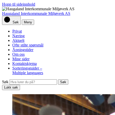
Hopp til sideinnhold
Haugaland Interkommunale Miljøverk AS
Søk
Meny
Privat
Næring
Aktuelt
Ofte stilte spørsmål
Åpningstider
Om oss
Mine sider
Kontaktskjema
Sorteringsguider –
Multiple languages
Søk
Lukk søk